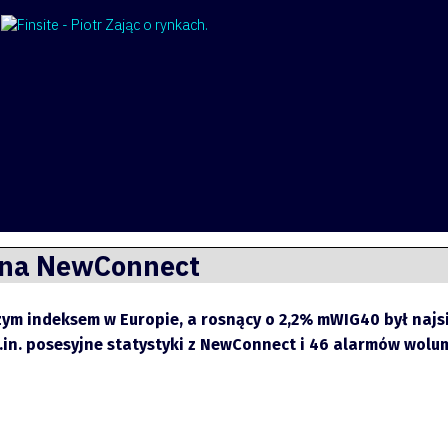
y na NewConnect
zym indeksem w Europie, a rosnący o 2,2% mWIG40 był najs
u m.in. posesyjne statystyki z NewConnect i 46 alarmów wol