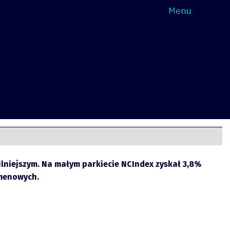
Wróć
Menu
ilniejszym. Na małym parkiecie NCIndex zyskał 3,8%
umenowych.