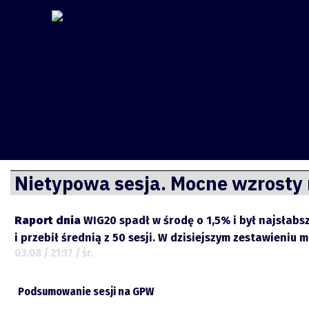
Finsite
Przejdź
Nietypowa sesja. Mocne wzrost
do
treści
Raport dnia
WIG20 spadł w środę o 1,5% i był najsłabs
i przebił średnią z 50 sesji. W dzisiejszym zestawieni
03.08 / 21:17 / śr.
Podsumowanie sesji na GPW