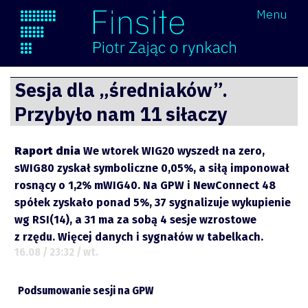
Wróć
Menu
Finsite
Przejdź
Sesja dla „średniaków”.
do
Przybyło nam 11 siłaczy
treści
Raport dnia
We wtorek WIG20 wyszedł na zero,
sWIG80 zyskał symboliczne 0,05%, a siłą imponował
rosnący o 1,2% mWIG40. Na GPW i NewConnect 48
spółek zyskało ponad 5%, 37 sygnalizuje wykupienie
wg RSI(14), a 31 ma za sobą 4 sesje wzrostowe
z rzędu. Więcej danych i sygnałów w tabelkach.
16.08 / 23:32 / wt.
Podsumowanie sesji na GPW