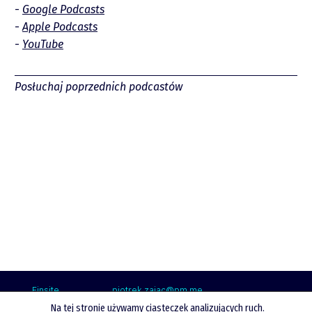
Wsparcie
Google Podcasts
Apple Podcasts
YouTube
Posłuchaj poprzednich podcastów
Raporty
Podcasty
Video
Finsite
piotrek.zajac@pm.me
Na tej stronie używamy ciasteczek analizujących ruch.