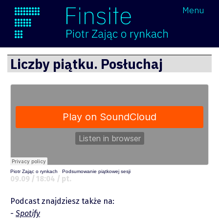
Wróć
Menu
Finsite
Przejdź
Liczby piątku. Posłuchaj
do
treści
O mnie
Zastrzeżenie
Piotr Zając o rynkach
·
Podsumowanie piątkowej sesji
09.09 / 18:04 / pt.
Współpraca
Podcast znajdziesz także na:
Spotify