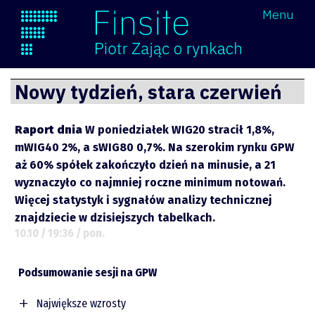
Wróć
Menu
Finsite
Przejdź
Nowy tydzień, stara czerwień
do
treści
Raport dnia
W poniedziałek WIG20 stracił 1,8%,
mWIG40 2%, a sWIG80 0,7%. Na szerokim rynku GPW
aż 60% spółek zakończyło dzień na minusie, a 21
wyznaczyło co najmniej roczne minimum notowań.
Więcej statystyk i sygnałów analizy technicznej
znajdziecie w dzisiejszych tabelkach.
10.10 / 19:36 / pon.
Podsumowanie sesji na GPW
Największe wzrosty