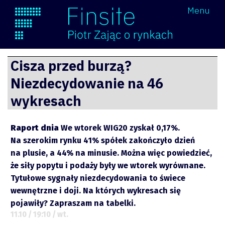
Wróć
Menu
Finsite
Przejdź
Cisza przed burzą?
do
Niezdecydowanie na 46
treści
wykresach
Raport dnia
We wtorek WIG20 zyskał 0,17%.
Na szerokim rynku 41% spółek zakończyło dzień
na plusie, a 44% na minusie. Można więc powiedzieć,
że siły popytu i podaży były we wtorek wyrównane.
Tytułowe sygnały niezdecydowania to świece
wewnętrzne i doji. Na których wykresach się
pojawiły? Zapraszam na tabelki.
11.10 / 19:10 / wt.