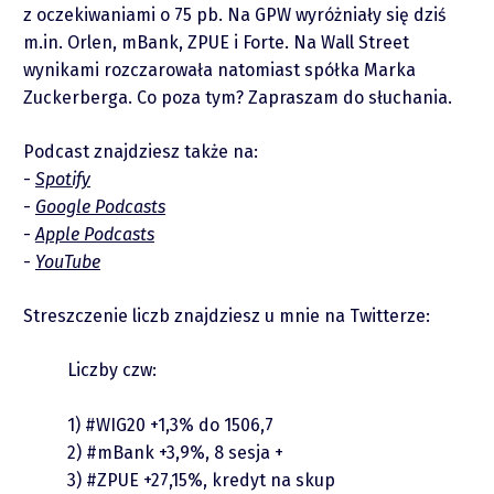
Zastrzeżenie
z oczekiwaniami o 75 pb. Na GPW wyróżniały się dziś
m.in. Orlen, mBank, ZPUE i Forte. Na Wall Street
wynikami rozczarowała natomiast spółka Marka
Współpraca
Zuckerberga. Co poza tym? Zapraszam do słuchania.
Wsparcie
Podcast znajdziesz także na:
Spotify
Google Podcasts
Apple Podcasts
YouTube
Streszczenie liczb znajdziesz u mnie na Twitterze:
Raporty
Liczby czw:
Podcasty
1)
#WIG20
+1,3% do 1506,7
2)
#mBank
+3,9%, 8 sesja +
3)
#ZPUE
+27,15%, kredyt na skup