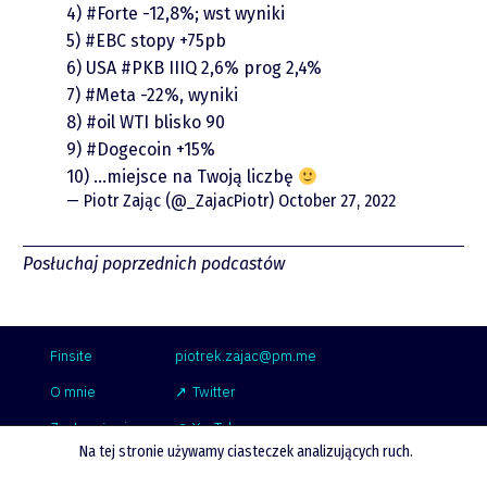
Video
4)
#Forte
-12,8%; wst wyniki
5)
#EBC
stopy +75pb
6) USA
#PKB
IIIQ 2,6% prog 2,4%
7)
#Meta
-22%, wyniki
8)
#oil
WTI blisko 90
9)
#Dogecoin
+15%
10) …miejsce na Twoją liczbę
— Piotr Zając (@_ZajacPiotr)
October 27, 2022
piotrek.zajac@pm.me
Posłuchaj poprzednich podcastów
Twitter
YouTube
Finsite
piotrek.zajac@pm.me
O mnie
Twitter
LinkedIn
Zastrzeżenie
YouTube
Na tej stronie używamy ciasteczek analizujących ruch.
Współpraca
LinkedIn
Spotify