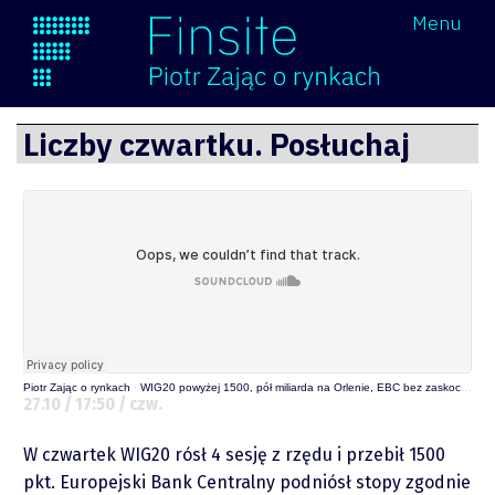
Wróć
Menu
Finsite
Przejdź
Liczby czwartku. Posłuchaj
do
treści
Piotr Zając o rynkach
·
WIG20 powyżej 1500, pół miliarda na Orlenie, EBC bez zaskoczeń, słabość Facebooka i siła Dogecoina
27.10 / 17:50 / czw.
O mnie
W czwartek WIG20 rósł 4 sesję z rzędu i przebił 1500
pkt. Europejski Bank Centralny podniósł stopy zgodnie