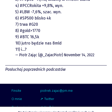
Video
4)
#PCCRokita
+9,8%, wyn.
5)
#LBW
-7,6%, szac. wyn.
6)
#SP500
blisko 4k
7) trwa
#G20
8)
#gold
>1770
9)
#BTC
16,5k
10) jutro będzie nas 8mld
11) i…?
piotrek.zajac@pm.me
— Piotr Zając (@_ZajacPiotr)
November 14, 2022
Twitter
Posłuchaj poprzednich podcastów
YouTube
Finsite
piotrek.zajac@pm.me
LinkedIn
O mnie
Twitter
Zastrzeżenie
YouTube