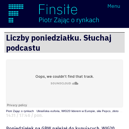
Wróć
Menu
Finsite
Przejdź
Liczby poniedziałku. Słuchaj
do
podcastu
treści
Piotr Zając o rynkach
·
Ukraińska euforia, WIG20 liderem w Europie, siła Pepco, złoto nad 1770 i trupy w kryptoszafie
14.11 / 17:46 / pon.
O mnie
Poniedziałek na GPW należał do kupujących. WIG20