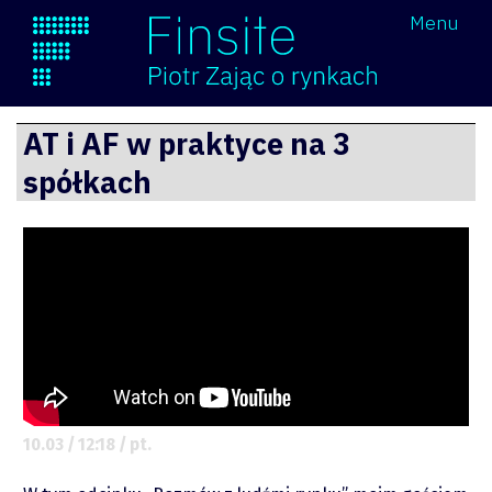
Wróć
Menu
Finsite
Przejdź
AT i AF w praktyce na 3
do
spółkach
treści
10.03 / 12:18 / pt.