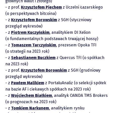
głównych walut i złotego)
z prof.
Krzysztofem Piechem
z Uczelni Łazarskiego
(o perspektywach bitcoina)
z
Krzysztofem Borowskim
z SGH (styczniowy
przegląd wykresów)
z
Piotrem Kuczyńskim
, analitykiem DI Xelion
(o fundamentalnych podstawach trwającej hossy)
Raporty
z
Tomaszem Tarczyńskim
, prezesem Opoka TFI
(o strategii na 2023 rok)
Podcasty
z
Sebastianem Buczkiem
z Quercus TFI (o spółkach
na 2023 rok)
Video
z prof.
Krzysztofem Borowskim
z SGH (grudniowy
przegląd wykresów)
z
Pawłem Malikiem
z PortaluAnaliz (o selekcji spółek
na bazie AF i ciekawych spółkach na 2023 rok)
z
Wojciechem Białkiem
, analityk OANDA TMS Brokers
(o prognozach na 2023 rok)
z
Tomkiem Narkunem
, analitykiem rynku