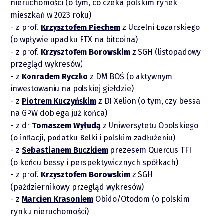
nieruchomości (o tym, co czeka polskim rynek
mieszkań w 2023 roku)
z prof.
Krzysztofem Piechem
z Uczelni Łazarskiego
(o wpływie upadku FTX na bitcoina)
piotrek.zajac@pm.me
z prof.
Krzysztofem Borowskim
z SGH (listopadowy
przegląd wykresów)
z
Konradem Ryczko
z DM BOŚ (o aktywnym
Twitter
inwestowaniu na polskiej giełdzie)
z
Piotrem Kuczyńskim
z DI Xelion (o tym, czy bessa
YouTube
na GPW dobiega już końca)
z dr
Tomaszem Wyłudą
z Uniwersytetu Opolskiego
LinkedIn
(o inflacji, podatku Belki i polskim zadłużeniu)
z
Sebastianem Buczkiem
prezesem Quercus TFI
(o końcu bessy i perspektywicznych spółkach)
Spotify
z prof.
Krzysztofem Borowskim
z SGH
(październikowy przegląd wykresów)
z
Marcien Krasoniem
Obido/Otodom (o polskim
rynku nieruchomości)