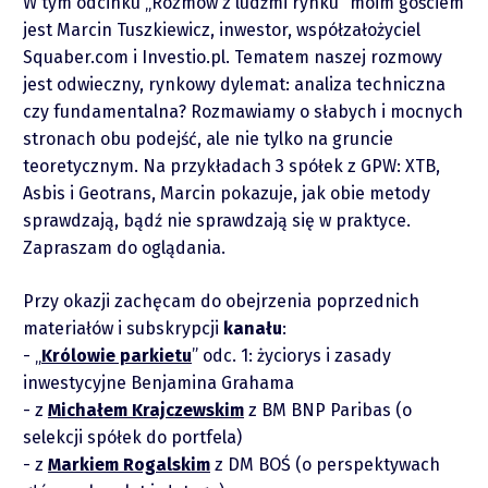
W tym odcinku „Rozmów z ludźmi rynku” moim gościem
jest Marcin Tuszkiewicz, inwestor, współzałożyciel
Squaber.com i Investio.pl. Tematem naszej rozmowy
jest odwieczny, rynkowy dylemat: analiza techniczna
czy fundamentalna? Rozmawiamy o słabych i mocnych
stronach obu podejść, ale nie tylko na gruncie
teoretycznym. Na przykładach 3 spółek z GPW: XTB,
O mnie
Asbis i Geotrans, Marcin pokazuje, jak obie metody
sprawdzają, bądź nie sprawdzają się w praktyce.
Zastrzeżenie
Zapraszam do oglądania.
Współpraca
Przy okazji zachęcam do obejrzenia poprzednich
materiałów i subskrypcji
kanału
:
„
Królowie parkietu
” odc. 1: życiorys i zasady
Wsparcie
inwestycyjne Benjamina Grahama
z
Michałem Krajczewskim
z BM BNP Paribas (o
selekcji spółek do portfela)
z
Markiem Rogalskim
z DM BOŚ (o perspektywach