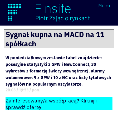
Wróć
Menu
Finsite
Przejdź
Sygnał kupna na MACD na 11
do
spółkach
treści
W poniedziałkowym zestawie tabel znajdziecie:
posesyjne statystyki z GPW i NewConnect, 30
wykresów z formacją świecy wewnętrznej, alarmy
wolumenowe: 9 z GPW i 10 z NC oraz listę tytułowych
sygnałów na popularnym oscylatorze.
20.03 / 19:53 / pon.
Zainteresowany/a współpracą? Kliknij i
sprawdź ofertę