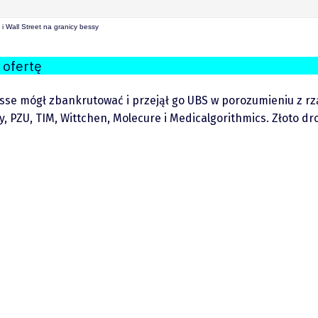
i Wall Street na granicy bessy
 ofertę
se mógł zbankrutować i przejął go UBS w porozumieniu z rzą
ty, PZU, TIM, Wittchen, Molecure i Medicalgorithmics. Złoto 