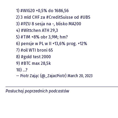
Video
1)
#WIG20
+0,5% do 1686,56
2) 3 mld CHF za
#CreditSuisse
od
#UBS
3)
#PZU
8 sesja na -, blisko MA200
4)
#Wittchen
ATH 29,3
5)
#TIM
+8% obr 3,9M; hm?
6) pensje w PL w II +13,6% prog. +12%
7)
#oil
WTI broni 65
8)
#gold
test 2000
9)
#BTC
max 28,5k
piotrek.zajac@pm.me
10) …?
— Piotr Zając (@_ZajacPiotr)
March 20, 2023
Twitter
Posłuchaj poprzednich podcastów
YouTube
LinkedIn