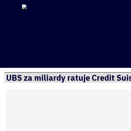
Finsite
Przejdź
UBS za miliardy ratuje Credit Sui
do
treści
O mnie