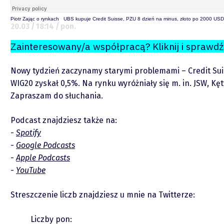
Zastrzeżenie
Piotr Zając o rynkach
·
UBS kupuje Credit Suisse, PZU 8 dzień na minus, złoto po 2000 USD 
20.03 / 18:14 / pon.
Zainteresowany/a współpracą? Kliknij i sprawdź
Współpraca
Nowy tydzień zaczynamy starymi problemami – Credit Suis
Wsparcie
WIG20 zyskał 0,5%. Na rynku wyróżniały się m. in. JSW, Kę
Zapraszam do słuchania.
Podcast znajdziesz także na:
Spotify
Google Podcasts
Apple Podcasts
YouTube
Raporty
Streszczenie liczb znajdziesz u mnie na Twitterze:
Podcasty
Liczby pon: