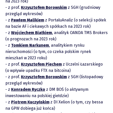
na 2023 rok)
z prof.
Krzysztofem Borowskim
z SGH (grudniowy
przegląd wykresów)
z
Pawłem Malikiem
z PortaluAnaliz (o selekcji spółek
na bazie AF i ciekawych spółkach na 2023 rok)
z
Wojciechem Białkiem
, analityk OANDA TMS Brokers
(o prognozach na 2023 rok)
z
Tomkiem Narkunem
, analitykiem rynku
piotrek.zajac@pm.me
nieruchomości (o tym, co czeka polskim rynek
mieszkań w 2023 roku)
z prof.
Krzysztofem Piechem
z Uczelni Łazarskiego
Twitter
(o wpływie upadku FTX na bitcoina)
z prof.
Krzysztofem Borowskim
z SGH (listopadowy
YouTube
przegląd wykresów)
z
Konradem Ryczko
z DM BOŚ (o aktywnym
LinkedIn
inwestowaniu na polskiej giełdzie)
z
Piotrem Kuczyńskim
z DI Xelion (o tym, czy bessa
Spotify
na GPW dobiega już końca)