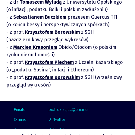
z dr
Tomaszem Wyłudą
z Uniwersytetu Opolskiego
(o inflacji, podatku Belki i polskim zadłużeniu)
z
Sebastianem Buczkiem
prezesem Quercus TFI
(o końcu bessy i perspektywicznych spółkach)
z prof.
Krzysztofem Borowskim
z SGH
(październikowy przegląd wykresów)
z
Marcien Krasoniem
Obido/Otodom (o polskim
rynku nieruchomości)
z prof.
Krzysztofem Piechem
z Uczelni Łazarskiego
(o „podatku Sasina”, inflacji i Ethereum)
z prof.
Krzysztofem Borowskim
z SGH (wrześniowy
przegląd wykresów)
Finsite
piotrek.zajac@pm.me
O mnie
Twitter
Zastrzeżenie
YouTube