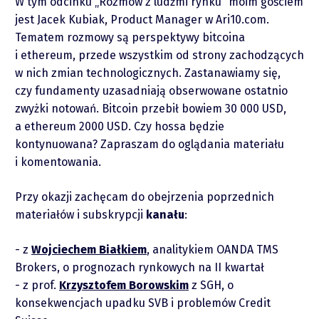
W tym odcinku „Rozmów z ludźmi rynku” moim gościem
jest Jacek Kubiak, Product Manager w Ari10.com.
Tematem rozmowy są perspektywy bitcoina
i ethereum, przede wszystkim od strony zachodzących
w nich zmian technologicznych. Zastanawiamy się,
czy fundamenty uzasadniają obserwowane ostatnio
zwyżki notowań. Bitcoin przebił bowiem 30 000 USD,
a ethereum 2000 USD. Czy hossa będzie
kontynuowana? Zapraszam do oglądania materiału
O mnie
i komentowania.
Zastrzeżenie
Przy okazji zachęcam do obejrzenia poprzednich
materiałów i subskrypcji
kanału
:
Współpraca
z
Wojciechem Białkiem
, analitykiem OANDA TMS
Brokers, o prognozach rynkowych na II kwartał
Wsparcie
z prof.
Krzysztofem Borowskim
z SGH, o
konsekwencjach upadku SVB i problemów Credit