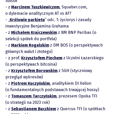
Suisse
z
Marcinem Tuszkiewiczem
, Squaber.com,
o dylemacie analitycznym AT vs AF?
„
Królowie parkietu
” odc. 1: życiorys i zasady
inwestycyjne Benjamina Grahama
z
Michałem Krajczewskim
z BM BNP Paribas (o
selekcji spółek do portfela)
z
Markiem Rogalskim
z DM BOŚ (o perspektywach
głównych walut i złotego)
z prof.
Krzysztofem Piechem
z Uczelni Łazarskiego
Raporty
(o perspektywach bitcoina)
z
Krzysztofem Borowskim
z SGH (styczniowy
Podcasty
przegląd wykresów)
z
Piotrem Kuczyńskim
, analitykiem DI Xelion
Video
(o fundamentalnych podstawach trwającej hossy)
z
Tomaszem Tarczyńskim
, prezesem Opoka TFI
(o strategii na 2023 rok)
z
Sebastianem Buczkiem
z Quercus TFI (o spółkach