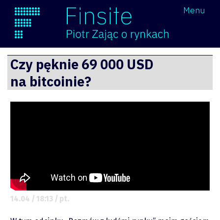
Wróć
Menu
Finsite
Przejdź
Czy pęknie 69 000 USD
do
na bitcoinie?
treści
14.04 / 18:13 / pt.