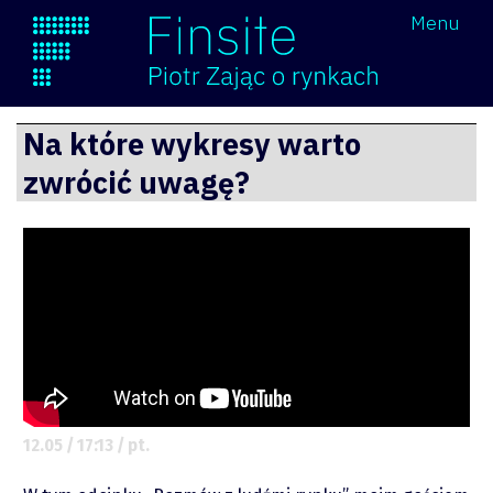
Wróć
Menu
Finsite
Przejdź
Na które wykresy warto
do
zwrócić uwagę?
treści
12.05 / 17:13 / pt.