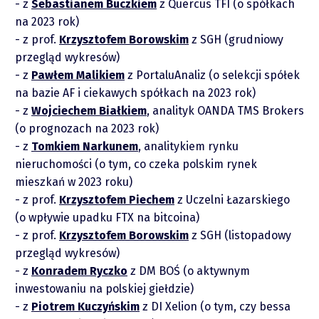
z
Sebastianem Buczkiem
z Quercus TFI (o spółkach
na 2023 rok)
z prof.
Krzysztofem Borowskim
z SGH (grudniowy
przegląd wykresów)
z
Pawłem Malikiem
z PortaluAnaliz (o selekcji spółek
na bazie AF i ciekawych spółkach na 2023 rok)
z
Wojciechem Białkiem
, analityk OANDA TMS Brokers
(o prognozach na 2023 rok)
z
Tomkiem Narkunem
, analitykiem rynku
piotrek.zajac@pm.me
nieruchomości (o tym, co czeka polskim rynek
mieszkań w 2023 roku)
Twitter
z prof.
Krzysztofem Piechem
z Uczelni Łazarskiego
(o wpływie upadku FTX na bitcoina)
YouTube
z prof.
Krzysztofem Borowskim
z SGH (listopadowy
przegląd wykresów)
z
Konradem Ryczko
z DM BOŚ (o aktywnym
LinkedIn
inwestowaniu na polskiej giełdzie)
z
Piotrem Kuczyńskim
z DI Xelion (o tym, czy bessa
Spotify