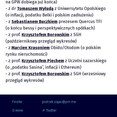
na GPW dobiega już końca)
z dr
Tomaszem Wyłudą
z Uniwersytetu Opolskiego
(o inflacji, podatku Belki i polskim zadłużeniu)
z
Sebastianem Buczkiem
prezesem Quercus TFI
(o końcu bessy i perspektywicznych spółkach)
z prof.
Krzysztofem Borowskim
z SGH
(październikowy przegląd wykresów)
z
Marcien Krasoniem
Obido/Otodom (o polskim
rynku nieruchomości)
z prof.
Krzysztofem Piechem
z Uczelni Łazarskiego
(o „podatku Sasina”, inflacji i Ethereum)
z prof.
Krzysztofem Borowskim
z SGH (wrześniowy
przegląd wykresów)
Finsite
piotrek.zajac@pm.me
O mnie
Twitter