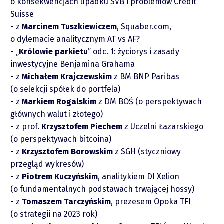
o konsekwencjach upadku SVB i problemów Credit
Suisse
z
Marcinem Tuszkiewiczem
, Squaber.com,
o dylemacie analitycznym AT vs AF?
„
Królowie parkietu
” odc. 1: życiorys i zasady
inwestycyjne Benjamina Grahama
z
Michałem Krajczewskim
z BM BNP Paribas
(o selekcji spółek do portfela)
z
Markiem Rogalskim
z DM BOŚ (o perspektywach
głównych walut i złotego)
Raporty
z prof.
Krzysztofem Piechem
z Uczelni Łazarskiego
(o perspektywach bitcoina)
Podcasty
z
Krzysztofem Borowskim
z SGH (styczniowy
przegląd wykresów)
z
Piotrem Kuczyńskim
, analitykiem DI Xelion
Video
(o fundamentalnych podstawach trwającej hossy)
z
Tomaszem Tarczyńskim
, prezesem Opoka TFI
(o strategii na 2023 rok)