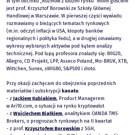
W tym odcinku „Rozmów z ludźmi rynku” moim gościem
jest prof. Krzysztof Borowski ze Szkoły Głównej
Handlowej w Warszawie. W pierwszej części wywiadu
rozmawiamy o bieżących tematach rynkowych
(m.in. odczyt inflacji w USA, kłopoty banków
regionalnych i polityka Fedu), a w drugiej omawiamy
wykresy wybranych aktywów pod kątem analizy
technicznej. Pod lupą profesora znalazły się: WIG20,
Allegro, CD Projekt, LPP, Asseco Poland, Mo-BRUK, XTB,
O mnie
Wittchen, Sunex, sWIG80, S&P500 i złoto.
Przy okazji zachęcam do obejrzenia poprzednich
Zastrzeżenie
materiałów i subskrypcji
kanału
:
z
Jackiem Kubiakiem
, Product Managerem
Współpraca
w Ari10.com, o sytuacji na rynku kryptowalut
z
Wojciechem Białkiem
, analitykiem OANDA TMS
Wsparcie
Brokers, o prognozach rynkowych na II kwartał
z prof.
Krzysztofem Borowskim
z SGH,