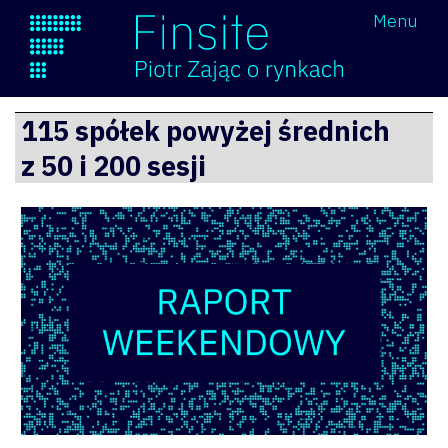
Wróć
Menu
Finsite
Przejdź
115 spółek powyżej średnich
do
z 50 i 200 sesji
treści