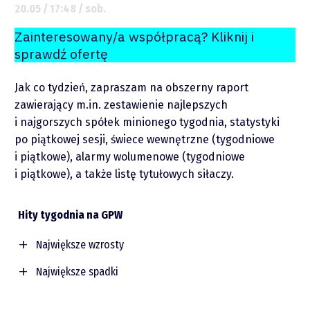
20.05 / 17:48 / sob.
Zainteresowany/a współpracą? Kliknij i
sprawdź ofertę
Jak co tydzień, zapraszam na obszerny raport
zawierający m.in. zestawienie najlepszych
i najgorszych spółek minionego tygodnia, statystyki
po piątkowej sesji, świece wewnętrzne (tygodniowe
i piątkowe), alarmy wolumenowe (tygodniowe
i piątkowe), a także listę tytułowych siłaczy.
Hity tygodnia na GPW
Największe wzrosty
O mnie
Spółka
Wzrost (%)
Największe spadki
Zastrzeżenie
Spółka
Spadek (%)
CLOUD
33,93