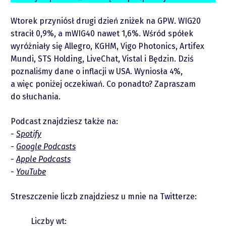
O mnie
Wtorek przyniósł drugi dzień zniżek na GPW. WIG20
Zastrzeżenie
stracił 0,9%, a mWIG40 nawet 1,6%. Wśród spółek
wyróżniały się Allegro, KGHM, Vigo Photonics, Artifex
Współpraca
Mundi, STS Holding, LiveChat, Vistal i Będzin. Dziś
poznaliśmy dane o inflacji w USA. Wyniosła 4%,
a więc poniżej oczekiwań. Co ponadto? Zapraszam
Wsparcie
do słuchania.
Podcast znajdziesz także na:
Spotify
Google Podcasts
Apple Podcasts
YouTube
Raporty
Streszczenie liczb znajdziesz u mnie na Twitterze:
Liczby wt: