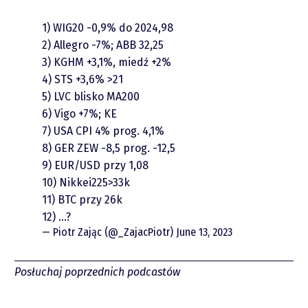
Podcasty
1) WIG20 -0,9% do 2024,98
Video
2) Allegro -7%; ABB 32,25
3) KGHM +3,1%, miedź +2%
4) STS +3,6% >21
5) LVC blisko MA200
6) Vigo +7%; KE
7) USA CPI 4% prog. 4,1%
8) GER ZEW -8,5 prog. -12,5
9) EUR/USD przy 1,08
10) Nikkei225>33k
piotrek.zajac@pm.me
11) BTC przy 26k
12) …?
Twitter
— Piotr Zając (@_ZajacPiotr)
June 13, 2023
YouTube
Posłuchaj poprzednich podcastów
LinkedIn