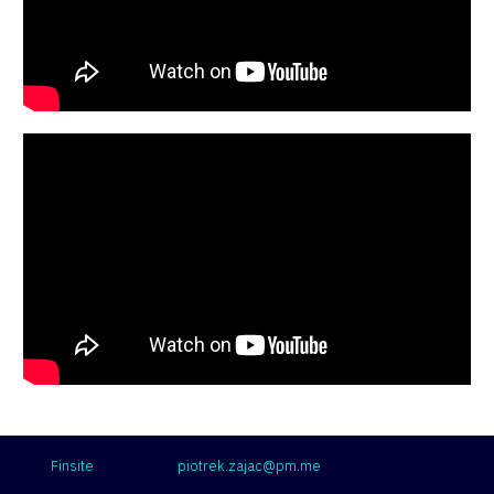
piotrek.zajac@pm.me
Twitter
YouTube
LinkedIn
Spotify
Finsite
piotrek.zajac@pm.me