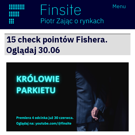
Wróć
Menu
Finsite
Przejdź
15 check pointów Fishera.
do
Oglądaj 30.06
treści