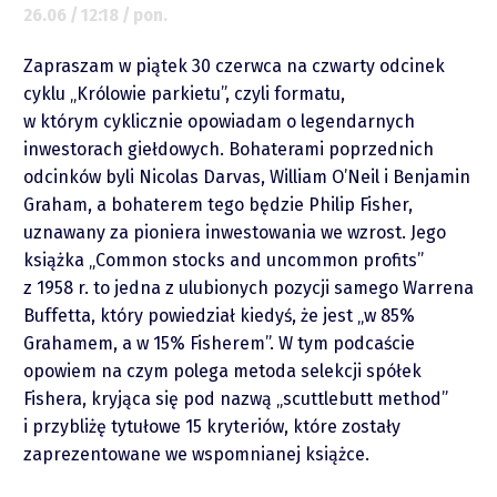
26.06 / 12:18 / pon.
Zapraszam w piątek 30 czerwca na czwarty odcinek
cyklu „Królowie parkietu”, czyli formatu,
O mnie
w którym cyklicznie opowiadam o legendarnych
inwestorach giełdowych. Bohaterami poprzednich
odcinków byli Nicolas Darvas, William O’Neil i Benjamin
Zastrzeżenie
Graham, a bohaterem tego będzie Philip Fisher,
uznawany za pioniera inwestowania we wzrost. Jego
Współpraca
książka „Common stocks and uncommon profits”
z 1958 r. to jedna z ulubionych pozycji samego Warrena
Wsparcie
Buffetta, który powiedział kiedyś, że jest „w 85%
Grahamem, a w 15% Fisherem”. W tym podcaście
opowiem na czym polega metoda selekcji spółek
Fishera, kryjąca się pod nazwą „scuttlebutt method”
i przybliżę tytułowe 15 kryteriów, które zostały
zaprezentowane we wspomnianej książce.