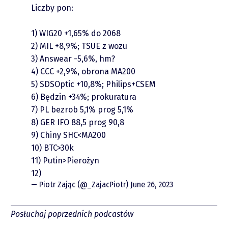
Podcasty
Liczby pon:
Video
1) WIG20 +1,65% do 2068
2) MIL +8,9%; TSUE z wozu
3) Answear -5,6%, hm?
4) CCC +2,9%, obrona MA200
5) SDSOptic +10,8%; Philips+CSEM
6) Będzin +34%; prokuratura
7) PL bezrob 5,1% prog 5,1%
8) GER IFO 88,5 prog 90,8
9) Chiny SHC<MA200
piotrek.zajac@pm.me
10) BTC>30k
11) Putin>Pierożyn
12)
Twitter
— Piotr Zając (@_ZajacPiotr)
June 26, 2023
YouTube
Posłuchaj poprzednich podcastów