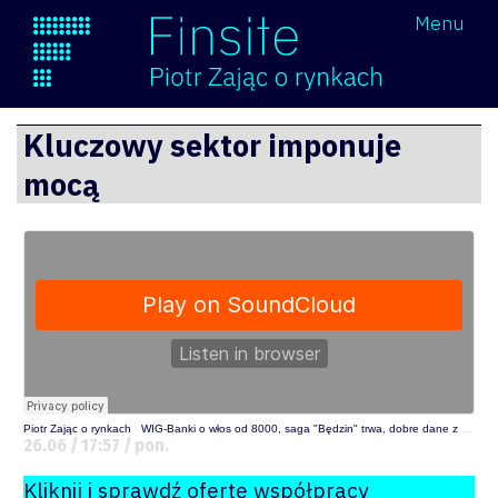
Wróć
Menu
Finsite
Przejdź
Kluczowy sektor imponuje
do
mocą
treści
Piotr Zając o rynkach
·
WIG-Banki o włos od 8000, saga "Będzin" trwa, dobre dane z Polski i słabość Chin
26.06 / 17:57 / pon.
Kliknij i sprawdź ofertę współpracy