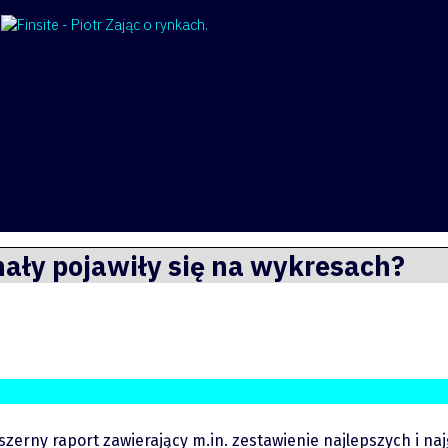
nały pojawiły się na wykresach?
zerny raport zawierający m.in. zestawienie najlepszych i na