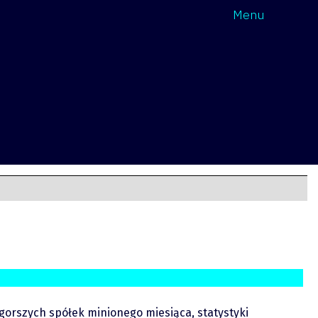
Wróć
Menu
jgorszych spółek minionego miesiąca, statystyki