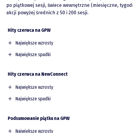
po piątkowej sesji, świece wewnętrzne (miesięczne, tygodn
akcji powyżej średnich z 50 i 200 sesji.
Hity czerwca na GPW
Największe wzrosty
Spółka
Największe spadki
Spółka
BEDZIN
Hity czerwca na NewConnect
VISTAL
PRAGMAINK
MOSTALZAB
FEERUM
Największe wzrosty
HMINWEST
WARIMPEX
IFCAPITAL
Spółka
O mnie
Największe spadki
ONESANO
ATREM
TALEX
GREENX
Spółka
ARCTIC
ENELMED
BSH
Zastrzeżenie
CDRL
Podsumowanie piątku na GPW
MUZA
MERIT
CEZ
NOOBZ
FON
EXIMIT
OTLOG
VRFACTORY
ELEKTROTI
Największe wzrosty
CARBONSTU