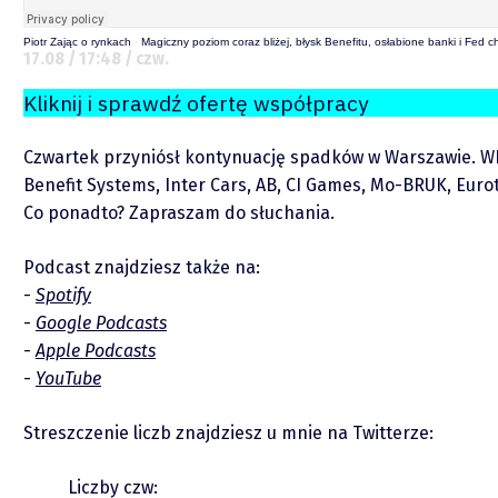
Zastrzeżenie
Piotr Zając o rynkach
·
Magiczny poziom coraz bliżej, błysk Benefitu, osłabione banki i Fed 
17.08 / 17:48 / czw.
Współpraca
Kliknij i sprawdź ofertę współpracy
Wsparcie
Czwartek przyniósł kontynuację spadków w Warszawie. WIG2
Benefit Systems, Inter Cars, AB, CI Games, Mo-BRUK, Eurot
Co ponadto? Zapraszam do słuchania.
Podcast znajdziesz także na:
Spotify
Google Podcasts
Apple Podcasts
Raporty
YouTube
Streszczenie liczb znajdziesz u mnie na Twitterze:
Podcasty
Liczby czw: