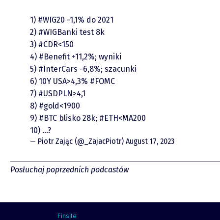
Video
1)
#WIG20
-1,1% do 2021
2)
#WIGBanki
test 8k
3)
#CDR
<150
4)
#Benefit
+11,2%; wyniki
5)
#InterCars
-6,8%; szacunki
6) 10Y USA>4,3%
#FOMC
7)
#USDPLN
>4,1
8)
#gold
<1900
piotrek.zajac@pm.me
9)
#BTC
blisko 28k;
#ETH
<MA200
10) …?
Twitter
— Piotr Zając (@_ZajacPiotr)
August 17, 2023
YouTube
Posłuchaj poprzednich podcastów
LinkedIn
Finsite
Spotify