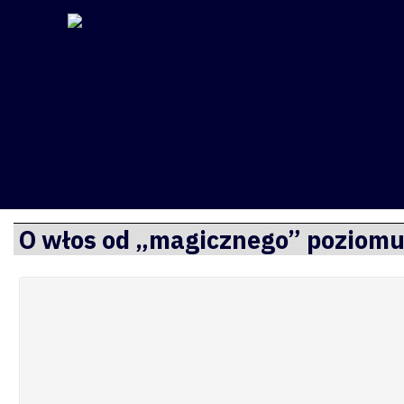
Finsite
Przejdź
O włos od „magicznego” poziom
do
treści
O mnie