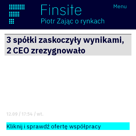
Wróć
Menu
Finsite
Przejdź
3 spółki zaskoczyły wynikami,
do
2 CEO zrezygnowało
treści
12.09 / 17:54 / wt.
Kliknij i sprawdź ofertę współpracy