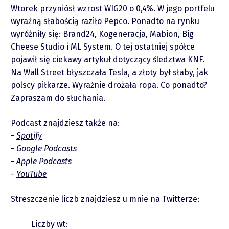
O mnie
Wtorek przyniósł wzrost WIG20 o 0,4%. W jego portfelu
wyraźną słabością raziło Pepco. Ponadto na rynku
Zastrzeżenie
wyróżniły się: Brand24, Kogeneracja, Mabion, Big
Cheese Studio i ML System. O tej ostatniej spółce
Współpraca
pojawił się ciekawy artykuł dotyczący śledztwa KNF.
Na Wall Street błyszczała Tesla, a złoty był słaby, jak
Wsparcie
polscy piłkarze. Wyraźnie drożała ropa. Co ponadto?
Zapraszam do słuchania.
Podcast znajdziesz także na:
Spotify
Google Podcasts
Apple Podcasts
YouTube
Raporty
Streszczenie liczb znajdziesz u mnie na Twitterze:
Podcasty
Liczby wt: