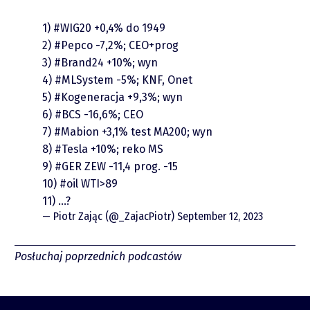
Video
1)
#WIG20
+0,4% do 1949
2)
#Pepco
-7,2%; CEO+prog
3)
#Brand24
+10%; wyn
4)
#MLSystem
-5%; KNF, Onet
5)
#Kogeneracja
+9,3%; wyn
6)
#BCS
-16,6%; CEO
7)
#Mabion
+3,1% test MA200; wyn
8)
#Tesla
+10%; reko MS
9)
#GER
ZEW -11,4 prog. -15
piotrek.zajac@pm.me
10)
#oil
WTI>89
11) …?
— Piotr Zając (@_ZajacPiotr)
September 12, 2023
Twitter
Posłuchaj poprzednich podcastów
YouTube
LinkedIn