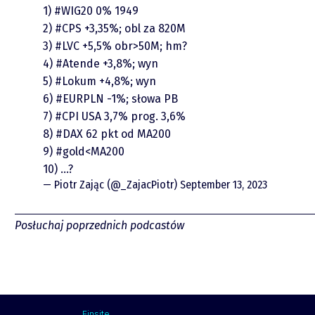
Video
1)
#WIG20
0% 1949
2)
#CPS
+3,35%; obl za 820M
3)
#LVC
+5,5% obr>50M; hm?
4)
#Atende
+3,8%; wyn
5)
#Lokum
+4,8%; wyn
6)
#EURPLN
-1%; słowa PB
7)
#CPI
USA 3,7% prog. 3,6%
8)
#DAX
62 pkt od MA200
9)
#gold
<MA200
piotrek.zajac@pm.me
10) …?
— Piotr Zając (@_ZajacPiotr)
September 13, 2023
Twitter
Posłuchaj poprzednich podcastów
YouTube
LinkedIn
Finsite