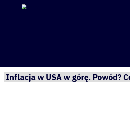
Finsite
Przejdź
Inflacja w USA w górę. Powód? C
do
treści
O mnie