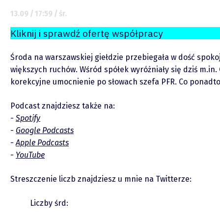
Zastrzeżenie
13.09 / 17:59 / śr.
Kliknij i sprawdź ofertę współpracy
Współpraca
Środa na warszawskiej giełdzie przebiegała w dość spokoj
Wsparcie
większych ruchów. Wśród spółek wyróżniały się dziś m.in. 
korekcyjne umocnienie po słowach szefa PFR. Co ponadto
Podcast znajdziesz także na:
Spotify
Google Podcasts
Apple Podcasts
YouTube
Raporty
Streszczenie liczb znajdziesz u mnie na Twitterze:
Podcasty
Liczby śrd: