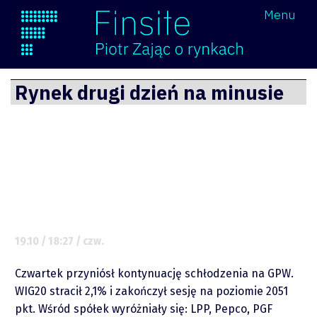
Wróć
Menu
Finsite
Przejdź
Rynek drugi dzień na minusie
do
treści
19.10 / 18:27 / czw.
Czwartek przyniósł kontynuację schłodzenia na GPW.
WIG20 stracił 2,1% i zakończył sesję na poziomie 2051
pkt. Wśród spółek wyróżniały się: LPP, Pepco, PGF