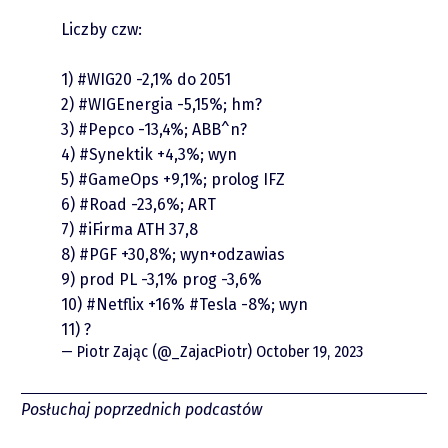
Podcasty
Liczby czw:
Video
1)
#WIG20
-2,1% do 2051
2)
#WIGEnergia
-5,15%; hm?
3)
#Pepco
-13,4%; ABB^n?
4)
#Synektik
+4,3%; wyn
5)
#GameOps
+9,1%; prolog IFZ
6)
#Road
-23,6%; ART
7)
#iFirma
ATH 37,8
8)
#PGF
+30,8%; wyn+odzawias
9) prod PL -3,1% prog -3,6%
piotrek.zajac@pm.me
10)
#Netflix
+16%
#Tesla
-8%; wyn
11) ?
Twitter
— Piotr Zając (@_ZajacPiotr)
October 19, 2023
YouTube
Posłuchaj poprzednich podcastów