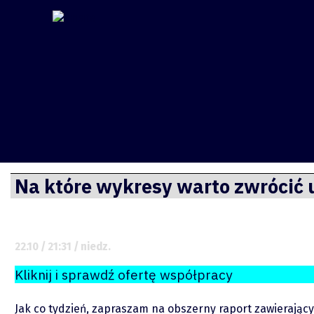
Finsite
Przejdź
Na które wykresy warto zwrócić
do
treści
22.10 / 21:31 / niedz.
Kliknij i sprawdź ofertę współpracy
Jak co tydzień, zapraszam na obszerny raport zawierający 