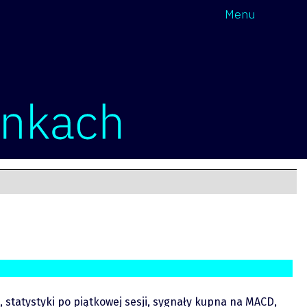
Wróć
Menu
, statystyki po piątkowej sesji, sygnały kupna na MACD,