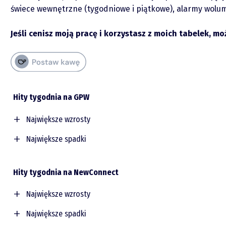
świece wewnętrzne (tygodniowe i piątkowe), alarmy wolumeno
Jeśli cenisz moją pracę i korzystasz z moich tabelek, m
Hity tygodnia na GPW
Największe wzrosty
Spółka
Największe spadki
Spółka
TENDERHUT
Hity tygodnia na NewConnect
ALTUS
SLEEPZAG
PGFGROUP
PEPCO
Największe wzrosty
MEDINICE
O mnie
CIGAMES
AGROTON
Spółka
Największe spadki
ENERGOINS
SFINKS
HMINWEST