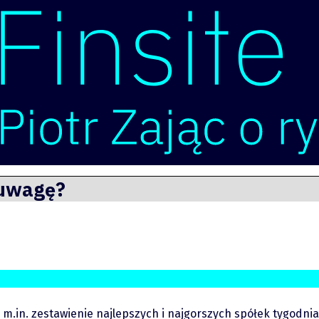
 uwagę?
m.in. zestawienie najlepszych i najgorszych spółek tygodnia