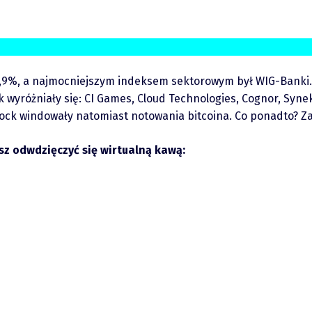
 1,9%, a najmocniejszym indeksem sektorowym był WIG-Banki.
wyróżniały się: CI Games, Cloud Technologies, Cognor, Synek
krock windowały natomiast notowania bitcoina. Co ponadto? 
esz odwdzięczyć się wirtualną kawą: