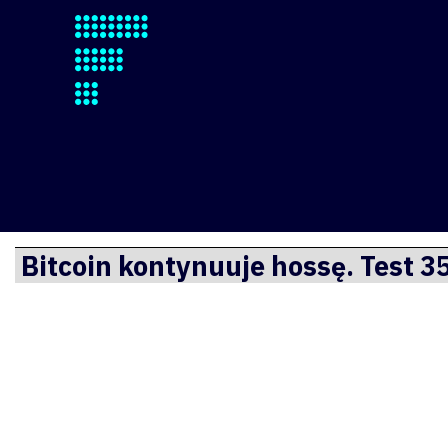
Finsite
Przejdź
Bitcoin kontynuuje hossę. Test 
do
treści