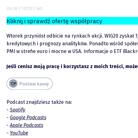
24.10 / 19:53 / wt.
O mnie
Kliknij i sprawdź ofertę współpracy
Zastrzeżenie
Wtorek przyniósł odbicie na rynkach akcji. WIG20 zyskał
kredytowych i prognozy analityków. Ponadto wśród spółek 
Współpraca
PMI w strefie euro i mocne w USA. Informacje o ETF Blac
Wsparcie
Jeśli cenisz moją pracę i korzystasz z moich treści, moż
Podcast znajdziesz także na:
Spotify
Google Podcasts
Apple Podcasts
Raporty
YouTube