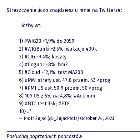
Streszczenie liczb znajdziesz u mnie na Twitterze:
Podcasty
Liczby wt:
Video
1)
#WIG20
+1,9% do 2059
2)
#WIGBanki
+2,5%; wakacje 400k
3)
#CIG
-9,4%; koszty
4)
#Cognor
+8%; hm?
5)
#Cloud
-12,1%, test MA200
6)
#PMI
strefy usł. 47,8 przem. 43 <prog
7)
#PMI
US usł. 50,9 przem. 50 >prog
8) 10Y US z 5% na 4,8%;
#Ackman
9)
#BTC
test 35k;
#ETF
piotrek.zajac@pm.me
10) ..?
— Piotr Zając (@_ZajacPiotr)
October 24, 2023
Twitter
Posłuchaj poprzednich podcastów