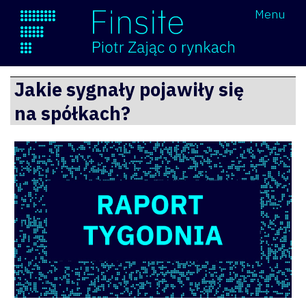
Wróć
Menu
Finsite
Przejdź
Jakie sygnały pojawiły się
do
na spółkach?
treści