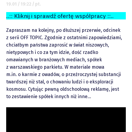
19.01 / 19:22 / pt.
..:: Kliknij i sprawdź ofertę współpracy ::..
O mnie
Zapraszam na kolejny, po dłuższej przerwie, odcinek
Zastrzeżenie
z serii OFF TOPIC. Zgodnie z ostatnimi zapowiedziami,
chciałbym państwa zaprosić w świat niszowych,
Współpraca
nietypowych i co za tym idzie, dość rzadko
omawianych w branżowych mediach, spółek
z warszawskiego parkietu. W materiale mowa
Wsparcie
m.in. o karmie z owadów, o przeźroczystej substancji
twardszej niż stal, o chowaniu ludzi i o eksploracji
kosmosu. Cytując pewną oldschoolową reklamę, jest
to zestawienie spółek innych niż inne…