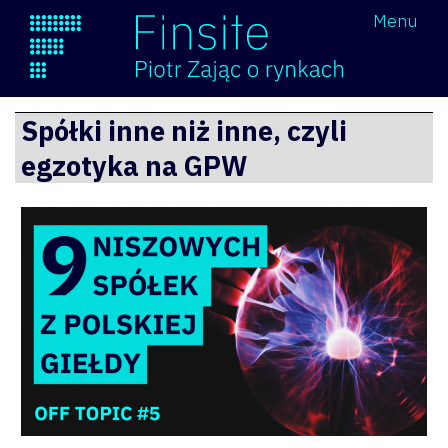
Wróć
Menu
Finsite
Przejdź
Spółki inne niż inne, czyli
do
egzotyka na GPW
treści