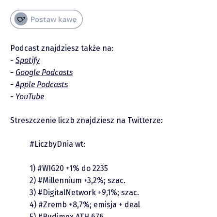
Podcast znajdziesz także na:
Spotify
Google Podcasts
Apple Podcasts
piotrek.zajac@pm.me
YouTube
Twitter
Streszczenie liczb znajdziesz na Twitterze:
YouTube
#LiczbyDnia
wt:
LinkedIn
1)
#WIG20
+1% do 2235
2)
#Millennium
+3,2%; szac.
3)
#DigitalNetwork
+9,1%; szac.
Spotify
4)
#Zremb
+8,7%; emisja + deal
5)
#Budimex
ATH 676