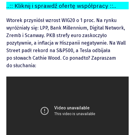
..:: Kliknij i sprawdź ofertę współpracy ::..
Wtorek przyniósł wzrost WIG20 o 1 proc. Na rynku
wyróżniały się: LPP, Bank Millennium, Digital Network,
Zremb i Scanway. PKB strefy euro zaskoczyło
pozytywnie, a inflacja w Hiszpanii negatywnie. Na Wall
Street padł rekord na S&P500, a Tesla odbijała
po słowach Cathie Wood. Co ponadto? Zapraszam
O mnie
do słuchania:
Zastrzeżenie
Współpraca
Wsparcie