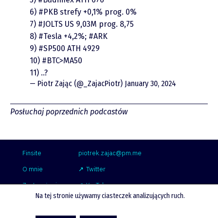
6)
#PKB
strefy +0,1% prog. 0%
7)
#JOLTS
US 9,03M prog. 8,75
8)
#Tesla
+4,2%;
#ARK
9)
#SP500
ATH 4929
10)
#BTC
>MA50
11) ..?
— Piotr Zając (@_ZajacPiotr)
January 30, 2024
Posłuchaj poprzednich podcastów
Finsite
piotrek.zajac@pm.me
O mnie
Twitter
Zastrzeżenie
YouTube
Na tej stronie używamy ciasteczek analizujących ruch.
Współpraca
LinkedIn
Spotify