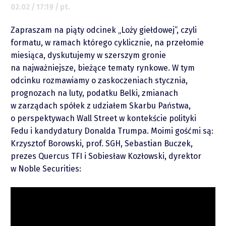
02.02 / 17:19 / pt.
O mnie
Zapraszam na piąty odcinek „Loży giełdowej”, czyli
formatu, w ramach którego cyklicznie, na przełomie
miesiąca, dyskutujemy w szerszym gronie
Zastrzeżenie
na najważniejsze, bieżące tematy rynkowe. W tym
odcinku rozmawiamy o zaskoczeniach stycznia,
Współpraca
prognozach na luty, podatku Belki, zmianach
w zarządach spółek z udziałem Skarbu Państwa,
Wsparcie
o perspektywach Wall Street w kontekście polityki
Fedu i kandydatury Donalda Trumpa. Moimi gośćmi są:
Krzysztof Borowski, prof. SGH, Sebastian Buczek,
prezes Quercus TFI i Sobiesław Kozłowski, dyrektor
w Noble Securities: