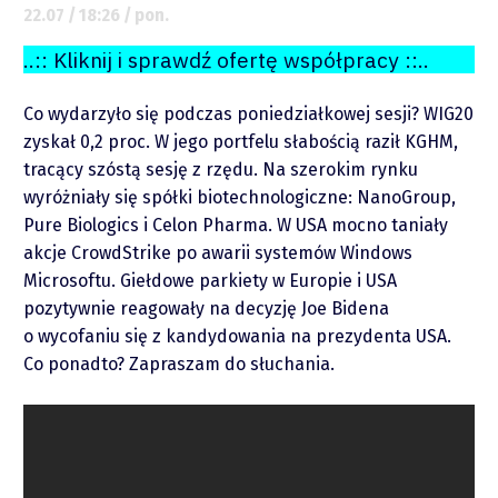
22.07 / 18:26 / pon.
..:: Kliknij i sprawdź ofertę współpracy ::..
Co wydarzyło się podczas poniedziałkowej sesji? WIG20
zyskał 0,2 proc. W jego portfelu słabością raził KGHM,
tracący szóstą sesję z rzędu. Na szerokim rynku
wyróżniały się spółki biotechnologiczne: NanoGroup,
Pure Biologics i Celon Pharma. W USA mocno taniały
akcje CrowdStrike po awarii systemów Windows
Microsoftu. Giełdowe parkiety w Europie i USA
O mnie
pozytywnie reagowały na decyzję Joe Bidena
o wycofaniu się z kandydowania na prezydenta USA.
Zastrzeżenie
Co ponadto? Zapraszam do słuchania.
Współpraca
Wsparcie