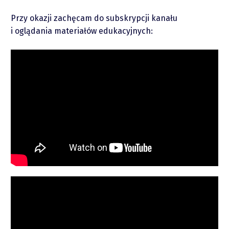
Przy okazji zachęcam do subskrypcji kanału
i oglądania materiałów edukacyjnych:
piotrek.zajac@pm.me
Twitter
YouTube
LinkedIn