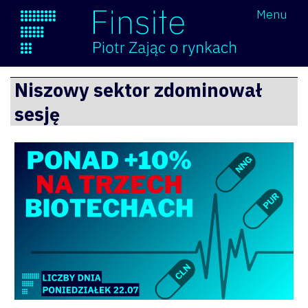
Wróć
Menu
Finsite
Przejdź
Niszowy sektor zdominował
do
sesję
treści