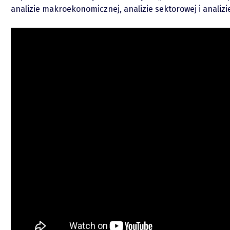
analizie makroekonomicznej, analizie sektorowej i analiz
O mnie
Zastrzeżenie
Współpraca
Wsparcie