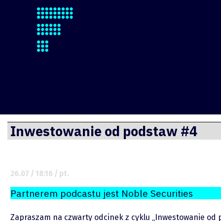
Finsite
Przejdź
Inwestowanie od podstaw #4
do
treści
26.07 / 18:16 / pt.
Partnerem podcastu jest Noble Securities
Zapraszam na czwarty odcinek z cyklu „Inwestowanie od 