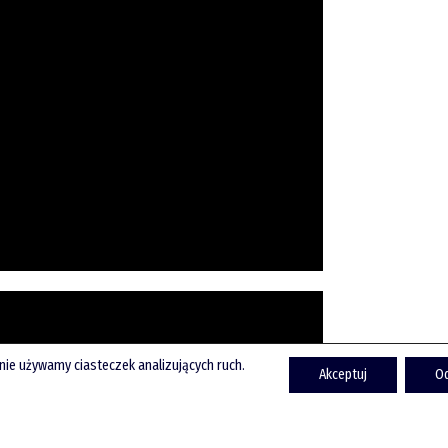
onie używamy ciasteczek analizujących ruch.
Akceptuj
O