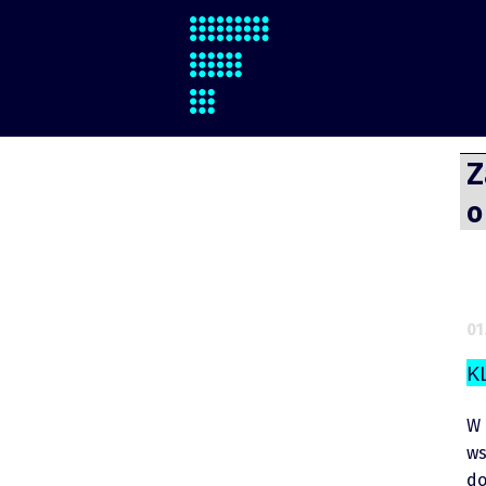
Finsite
Przejdź
Z
do
o
treści
O mnie
01.
Zastrzeżenie
K
Współpraca
W 
ws
Wsparcie
do