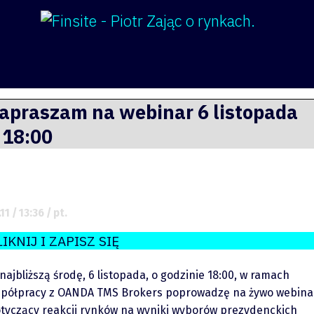
apraszam na webinar 6 listopada
 18:00
Raporty
piotre
11 / 13:36 / pt.
Podcasty
Twit
LIKNIJ I ZAPISZ SIĘ
Video
You
najbliższą środę, 6 listopada, o godzinie 18:00, w ramach
półpracy z OANDA TMS Brokers poprowadzę na żywo webina
tyczący reakcji rynków na wyniki wyborów prezydenckich
Link