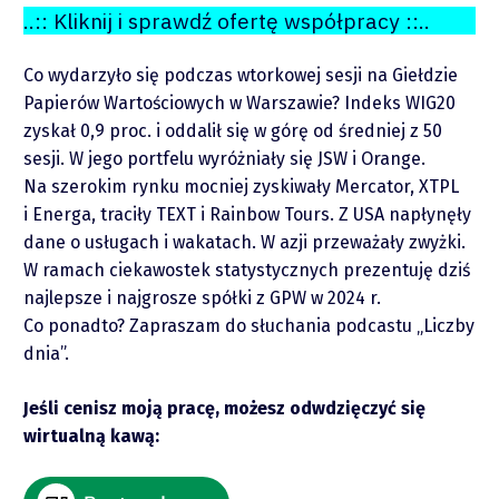
..:: Kliknij i sprawdź ofertę współpracy ::..
Co wydarzyło się podczas wtorkowej sesji na Giełdzie
Papierów Wartościowych w Warszawie? Indeks WIG20
zyskał 0,9 proc. i oddalił się w górę od średniej z 50
sesji. W jego portfelu wyróżniały się JSW i Orange.
Na szerokim rynku mocniej zyskiwały Mercator, XTPL
i Energa, traciły TEXT i Rainbow Tours. Z USA napłynęły
dane o usługach i wakatach. W azji przeważały zwyżki.
W ramach ciekawostek statystycznych prezentuję dziś
O mnie
najlepsze i najgrosze spółki z GPW w 2024 r.
Co ponadto? Zapraszam do słuchania podcastu „Liczby
Zastrzeżenie
dnia”.
Jeśli cenisz moją pracę, możesz odwdzięczyć się
Współpraca
wirtualną kawą:
Wsparcie