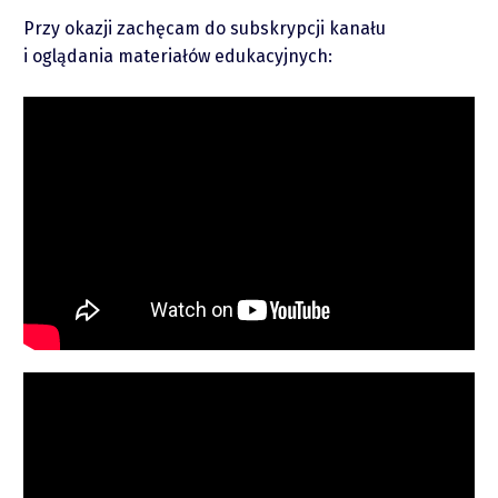
Przy okazji zachęcam do subskrypcji kanału
i oglądania materiałów edukacyjnych:
piotrek.zajac@pm.me
Twitter
YouTube
LinkedIn