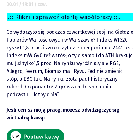
30.01 / 19:01 / czw.
..:: Kliknij i sprawdź ofertę współpracy ::..
Co wydarzyło się podczas czwartkowej sesji na Giełdzie
Papierów Wartościowych w Warszawie? Indeks WIG20
zyskał 1,8 proc. i zakończył dzień na poziomie 2441 pkt.
Indeks mWIG40 też wzrósł o tyle samo i do ATH brakuje
mu już tylko1,5 proc. Na rynku wyróżniały się PGE,
Allegro, Feerum, Biomaxima i Ryvu. Fed nie zmienił
O mnie
stóp, a EBC tak. Na rynku złota padł historyczny
rekord. Co ponadto? Zapraszam do słuchania
podcastu „Liczby dnia”.
Zastrzeżenie
Jeśli cenisz moją pracę, możesz odwdzięczyć się
Współpraca
wirtualną kawą:
Wsparcie