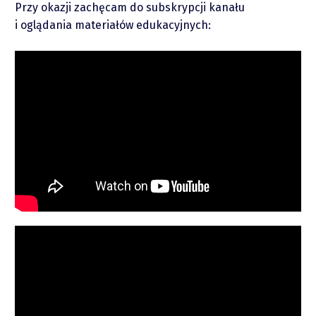
Przy okazji zachęcam do subskrypcji kanału
i oglądania materiałów edukacyjnych:
piotrek.zajac@pm.me
Twitter
YouTube
LinkedIn