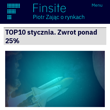
Wróć
Menu
Finsite
Przejdź
TOP10 stycznia. Zwrot ponad
do
25%
treści