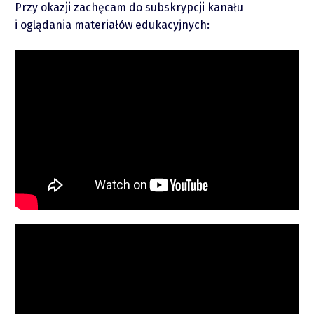
Przy okazji zachęcam do subskrypcji kanału
i oglądania materiałów edukacyjnych:
piotrek.zajac@pm.me
Twitter
YouTube
LinkedIn