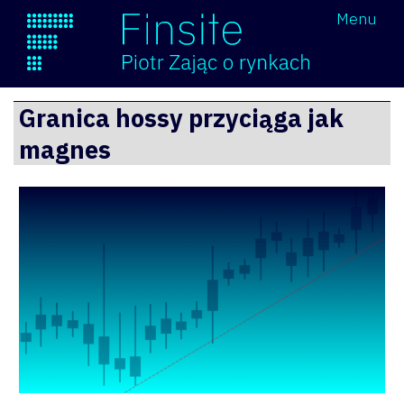
Wróć
Menu
Finsite
Przejdź
Granica hossy przyciąga jak
do
magnes
treści