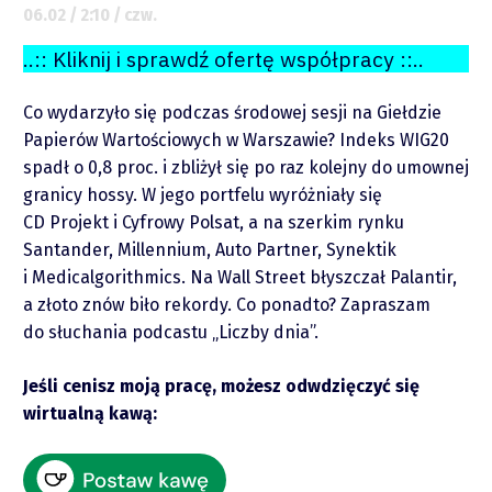
06.02 / 2:10 / czw.
..:: Kliknij i sprawdź ofertę współpracy ::..
Co wydarzyło się podczas środowej sesji na Giełdzie
Papierów Wartościowych w Warszawie? Indeks WIG20
spadł o 0,8 proc. i zbliżył się po raz kolejny do umownej
granicy hossy. W jego portfelu wyróżniały się
CD Projekt i Cyfrowy Polsat, a na szerkim rynku
Santander, Millennium, Auto Partner, Synektik
O mnie
i Medicalgorithmics. Na Wall Street błyszczał Palantir,
a złoto znów biło rekordy. Co ponadto? Zapraszam
do słuchania podcastu „Liczby dnia”.
Zastrzeżenie
Jeśli cenisz moją pracę, możesz odwdzięczyć się
Współpraca
wirtualną kawą:
Wsparcie