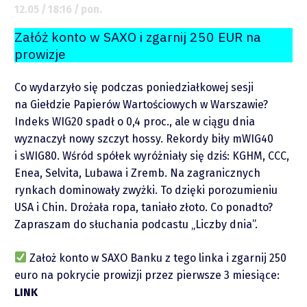
12.05 / 18:16 / pon.
Załóż konto w SAXO i zgarnij 250 EUR na
prowizje
Co wydarzyło się podczas poniedziałkowej sesji
na Giełdzie Papierów Wartościowych w Warszawie?
Indeks WIG20 spadł o 0,4 proc., ale w ciągu dnia
O mnie
wyznaczył nowy szczyt hossy. Rekordy biły mWIG40
i sWIG80. Wśród spółek wyróżniały się dziś: KGHM, CCC,
Zastrzeżenie
Enea, Selvita, Lubawa i Zremb. Na zagranicznych
rynkach dominowały zwyżki. To dzięki porozumieniu
Współpraca
USA i Chin. Drożała ropa, taniało złoto. Co ponadto?
Zapraszam do słuchania podcastu „Liczby dnia”.
Wsparcie
Założ konto w SAXO Banku z tego linka i zgarnij 250
euro na pokrycie prowizji przez pierwsze 3 miesiące:
LINK