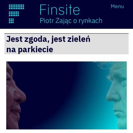
Wróć
Menu
Finsite
Przejdź
Jest zgoda, jest zieleń
do
na parkiecie
treści