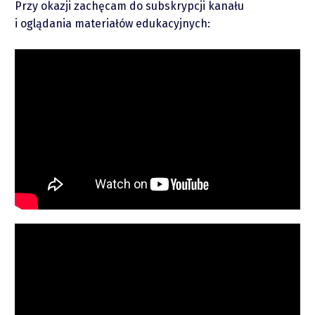
Przy okazji zachęcam do subskrypcji kanału
i oglądania materiałów edukacyjnych:
piotrek.zajac@pm.me
Twitter
YouTube
LinkedIn
Spotify