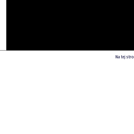
Na tej str
Posłuchaj poprzednich podcastów