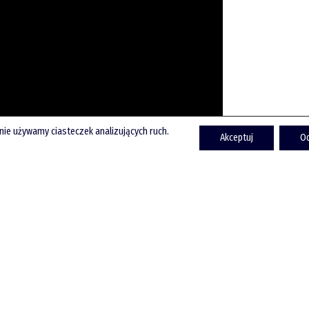
onie używamy ciasteczek analizujących ruch.
Akceptuj
O