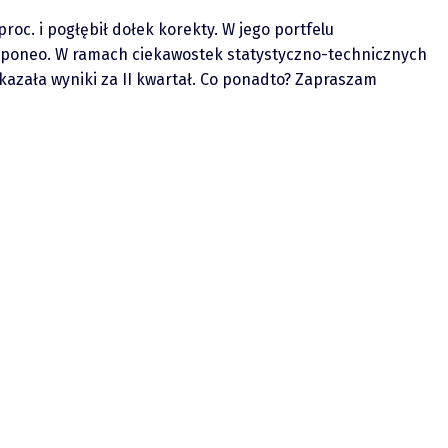
oc. i pogłębił dołek korekty. W jego portfelu
i Oponeo. W ramach ciekawostek statystyczno-technicznych
pokazała wyniki za II kwartał. Co ponadto? Zapraszam