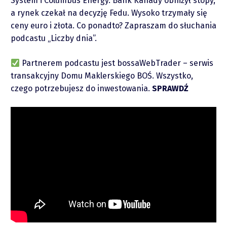
System i Columbus Energy. Bank Kanady obniżył stopy,
a rynek czekał na decyzję Fedu. Wysoko trzymały się
ceny euro i złota. Co ponadto? Zapraszam do słuchania
podcastu „Liczby dnia”.
Partnerem podcastu jest bossaWebTrader – serwis
Raporty
transakcyjny Domu Maklerskiego BOŚ. Wszystko,
czego potrzebujesz do inwestowania.
SPRAWDŹ
Podcasty
Video