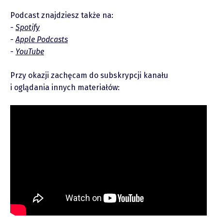
Podcast znajdziesz także na:
Spotify
Apple Podcasts
piotrek.zajac@pm.me
YouTube
Twitter
Przy okazji zachęcam do subskrypcji kanału
i oglądania innych materiałów:
YouTube
LinkedIn
Spotify