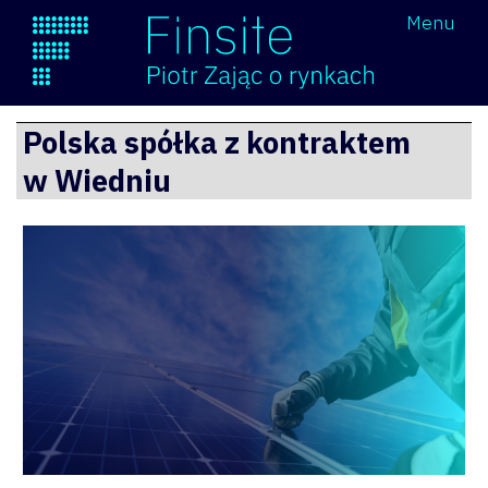
Wróć
Menu
Finsite
Przejdź
Polska spółka z kontraktem
do
w Wiedniu
treści