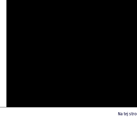
Na tej str
Przy okazji zachęcam do subskrypcji kanału i oglądania i