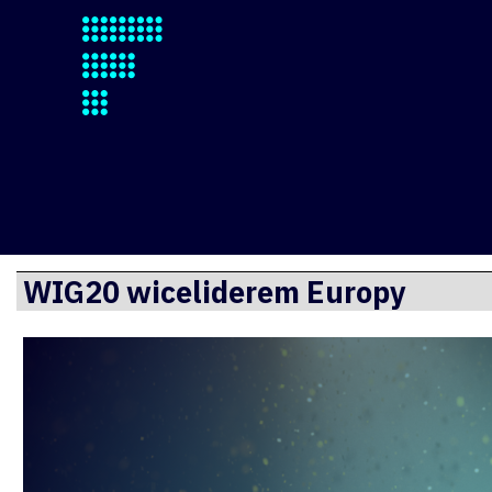
Finsite
Przejdź
WIG20 wiceliderem Europy
do
treści