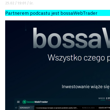
25.02 / 19:01 / śr.
Partnerem podcastu jest bossaWebTrader
Raporty
Podcasty
Video