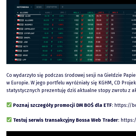
piotrek.zajac@pm.me
Twitter
Co wydarzyło się podczas środowej sesji na Giełdzie Papi
YouTube
w Europie. W jego portfelu wyróżniały się KGHM, CD Proje
statystycznych prezentuję dziś aktualne stopy zwrotu z a
LinkedIn
Poznaj szczegóły promocji DM BOŚ dla ETF
:
https://b
Spotify
Testuj serwis transakcyjny Bossa Web Trader
:
https: