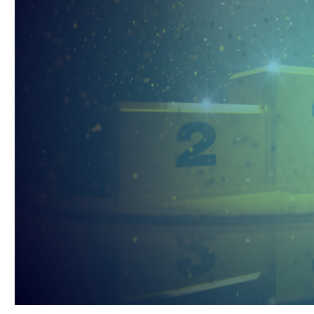
O mnie
Zastrzeżenie
Współpraca
Wsparcie