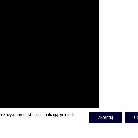
onie używamy ciasteczek analizujących ruch.
Akceptuj
O
nnych materiałów: