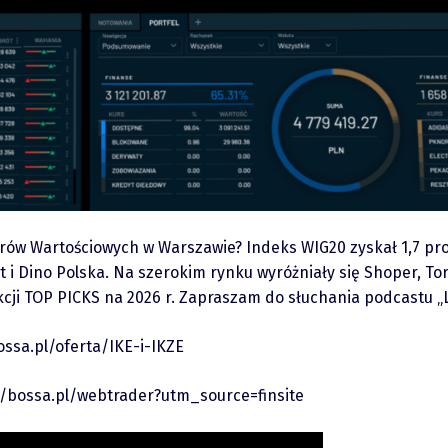
erów Wartościowych w Warszawie? Indeks WIG20 zyskał 1,7 pro
kt i Dino Polska. Na szerokim rynku wyróżniały się Shoper, T
kcji TOP PICKS na 2026 r. Zapraszam do słuchania podcastu „L
ossa.pl/oferta/IKE-i-IKZE
//bossa.pl/webtrader?utm_source=finsite