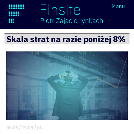
Wróć
Menu
Finsite
Przejdź
Skala strat na razie poniżej 8%
do
treści
06.03 / 19:09 / pt.