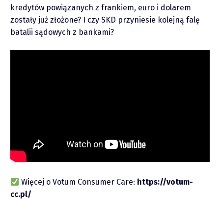
Podcasty
kredytów powiązanych z frankiem, euro i dolarem
zostały już złożone? I czy SKD przyniesie kolejną falę
Video
batalii sądowych z bankami?
piotrek.zajac@pm.me
Twitter
Więcej o Votum Consumer Care:
https://votum-
YouTube
cc.pl/
LinkedIn