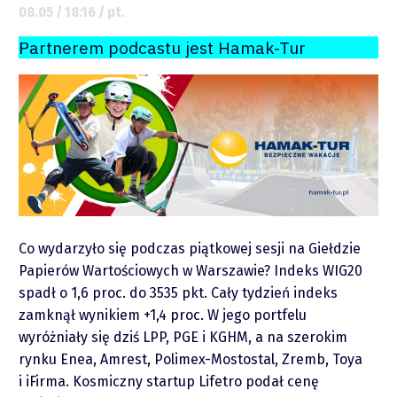
08.05 / 18:16 / pt.
Partnerem podcastu jest Hamak-Tur
O mnie
Zastrzeżenie
Współpraca
Wsparcie
Co wydarzyło się podczas piątkowej sesji na Giełdzie
Papierów Wartościowych w Warszawie? Indeks WIG20
spadł o 1,6 proc. do 3535 pkt. Cały tydzień indeks
zamknął wynikiem +1,4 proc. W jego portfelu
wyróżniały się dziś LPP, PGE i KGHM, a na szerokim
rynku Enea, Amrest, Polimex-Mostostal, Zremb, Toya
i iFirma. Kosmiczny startup Lifetro podał cenę