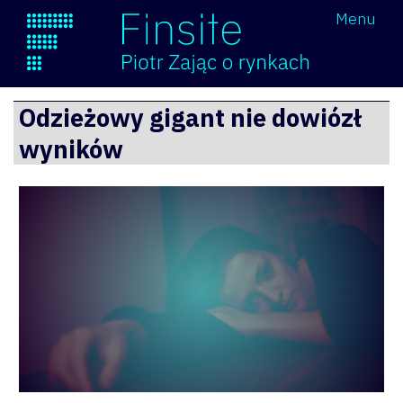
Wróć
Menu
Finsite
Przejdź
Odzieżowy gigant nie dowiózł
do
wyników
treści