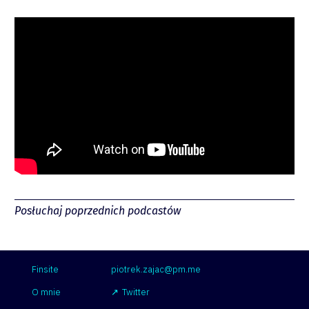
piotrek.zajac@pm.me
Twitter
YouTube
LinkedIn
Spotify
Posłuchaj poprzednich podcastów
Finsite
piotrek.zajac@pm.me
O mnie
Twitter