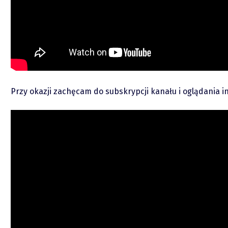
Podcasty
Video
Przy okazji zachęcam do subskrypcji kanału i oglądania i
piotrek.zajac@pm.me
Twitter
YouTube