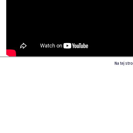
LinkedIn
Spotify
Na tej str
Posłuchaj poprzednich podcastów
Finsite
O mnie
Zastrzeżenie
Współpraca