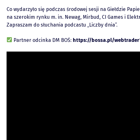
O mnie
Co wydarzyło się podczas środowej sesji na Giełdzie Papie
na szerokim rynku m. in. Newag, Mirbud, CI Games i Elekt
Zastrzeżenie
Zapraszam do słuchania podcastu „Liczby dnia”.
Współpraca
Partner odcinka DM BOŚ:
https://bossa.pl/webtrader
Wsparcie
Raporty