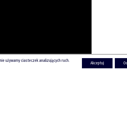
onie używamy ciasteczek analizujących ruch.
Akceptuj
O
piotrek.zajac@pm.me
Twitter
YouTube
LinkedIn