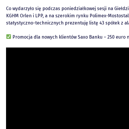
O mnie
Co wydarzyło się podczas poniedziałkowej sesji na Giełdzi
KGHM Orlen i LPP, a na szerokim rynku Polimex-Mostosta
Zastrzeżenie
statystyczno-technicznych prezentuję listę 43 spółek z
Współpraca
Promocja dla nowych klientów Saxo Banku – 250 euro na
Wsparcie
Raporty