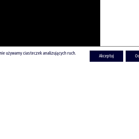
onie używamy ciasteczek analizujących ruch.
Akceptuj
O
piotrek.zajac@pm.me
Twitter
YouTube
LinkedIn