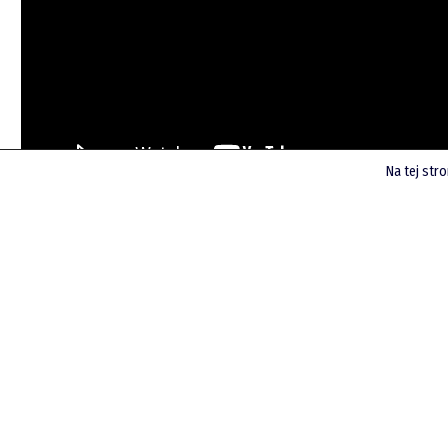
LinkedIn
Spotify
Na tej str
Posłuchaj poprzednich podcastów
Finsite
O mnie
Zastrzeżenie
Współpraca