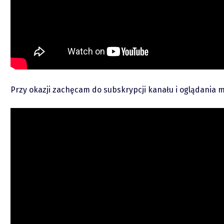
Podcasty
Video
Przy okazji zachęcam do subskrypcji kanału i oglądania 
piotrek.zajac@pm.me
Twitter
YouTube