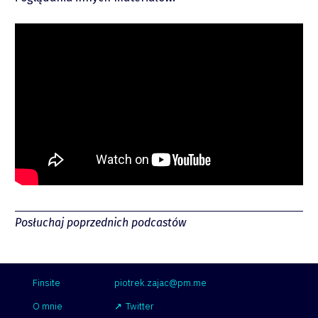
piotrek.zajac@pm.me
Twitter
YouTube
LinkedIn
Spotify
Posłuchaj poprzednich podcastów
Finsite
piotrek.zajac@pm.me
O mnie
Twitter