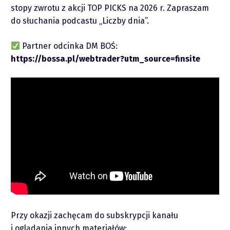
stopy zwrotu z akcji TOP PICKS na 2026 r. Zapraszam
do słuchania podcastu „Liczby dnia”.
Raporty
Partner odcinka DM BOŚ:
https://bossa.pl/webtrader?utm_source=finsite
Podcasty
Video
Przy okazji zachęcam do subskrypcji kanału
i oglądania innych materiałów: