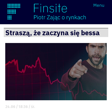
Wróć
Menu
Finsite
Przejdź
Straszą, że zaczyna się bessa
do
treści
24.06 / 18:36 / śr.