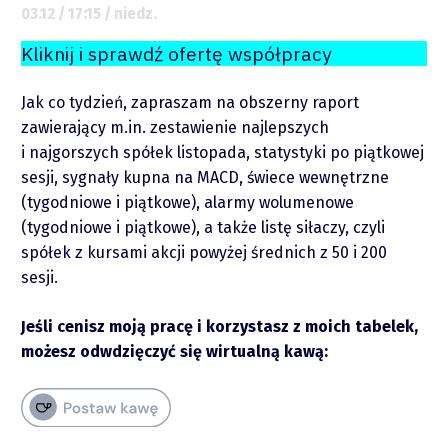
03.12 / 17:15 / niedz.
Kliknij i sprawdź ofertę współpracy
Jak co tydzień, zapraszam na obszerny raport
zawierający m.in. zestawienie najlepszych
i najgorszych spółek listopada, statystyki po piątkowej
sesji, sygnały kupna na MACD, świece wewnętrzne
(tygodniowe i piątkowe), alarmy wolumenowe
(tygodniowe i piątkowe), a także listę siłaczy, czyli
spółek z kursami akcji powyżej średnich z 50 i 200
sesji.
Jeśli cenisz moją pracę i korzystasz z moich tabelek,
O mnie
możesz odwdzięczyć się wirtualną kawą:
Zastrzeżenie