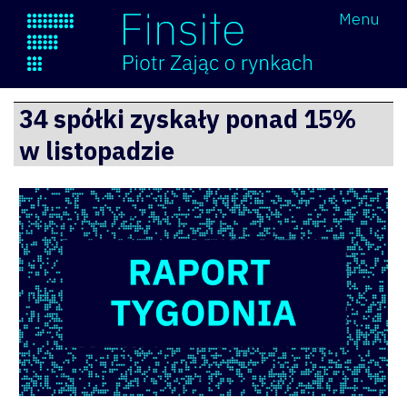
Wróć
Menu
Finsite
Przejdź
34 spółki zyskały ponad 15%
do
w listopadzie
treści