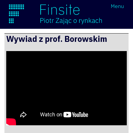
Wróć
Menu
Finsite
Przejdź
Wywiad z prof. Borowskim
do
treści