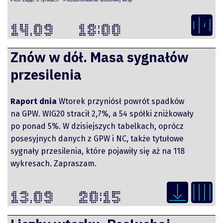
14.09
18:00
Znów w dół. Masa sygnałów
przesilenia
Raport dnia
Wtorek przyniósł powrót spadków
na GPW. WIG20 stracił 2,7%, a 54 spółki zniżkowały
po ponad 5%. W dzisiejszych tabelkach, oprócz
posesyjnych danych z GPW i NC, także tytułowe
sygnały przesilenia, które pojawiły się aż na 118
wykresach. Zapraszam.
piotrek.zajac@pm.me
13.09
20:15
Twitter