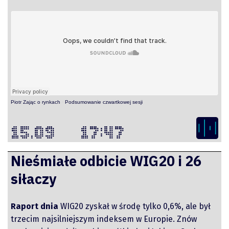
O mnie
Zastrzeżenie
Piotr Zając o rynkach
·
Podsumowanie czwartkowej sesji
Współpraca
15.09
17:47
Wsparcie
Nieśmiałe odbicie WIG20 i 26
siłaczy
Raport dnia
WIG20 zyskał w środę tylko 0,6%, ale był
trzecim najsilniejszym indeksem w Europie. Znów