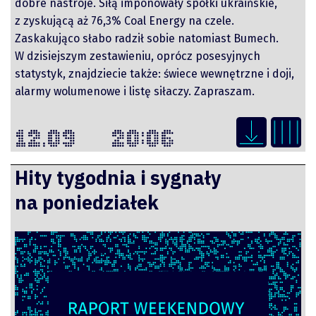
dobre nastroje. Siłą imponowały spółki ukraińskie,
z zyskującą aż 76,3% Coal Energy na czele.
Zaskakująco słabo radził sobie natomiast Bumech.
W dzisiejszym zestawieniu, oprócz posesyjnych
statystyk, znajdziecie także: świece wewnętrzne i doji,
alarmy wolumenowe i listę siłaczy. Zapraszam.
12.09
20:06
Hity tygodnia i sygnały
na poniedziałek