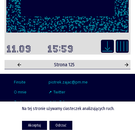
11.09
15:59
Nawigacja
Strona 125
po
wpisach
Finsite
piotrek.zajac@pm.me
O mnie
Twitter
Zastrzeżenie
YouTube
Na tej stronie używamy ciasteczek analizujących ruch.
Współpraca
LinkedIn
Spotify
Akceptuj
Odrzuć