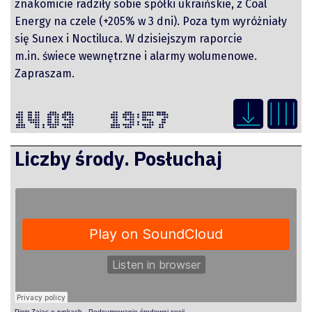
znakomicie radziły sobie spółki ukraińskie, z Coal
Energy na czele (+205% w 3 dni). Poza tym wyróżniały
się Sunex i Noctiluca. W dzisiejszym raporcie
m.in. świece wewnętrzne i alarmy wolumenowe.
Zapraszam.
14.09
19:57
Liczby środy. Posłuchaj
Raporty
Podcasty
Video
Piotr Zając o rynkach
·
Podsumowanie środowej sesji