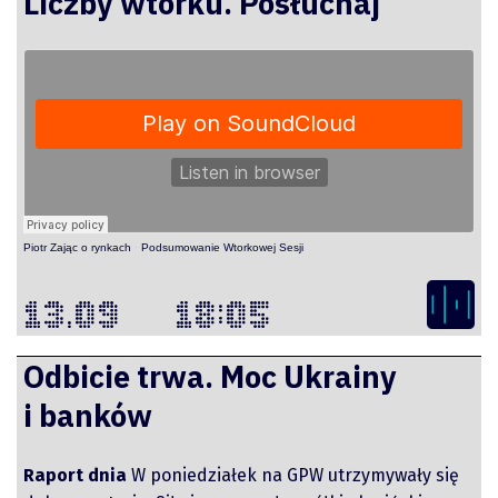
Liczby wtorku. Posłuchaj
YouTube
LinkedIn
Spotify
Piotr Zając o rynkach
·
Podsumowanie Wtorkowej Sesji
13.09
18:05
Odbicie trwa. Moc Ukrainy
i banków
Raport dnia
W poniedziałek na GPW utrzymywały się